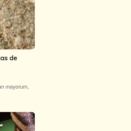
tas de
itan mayorum,