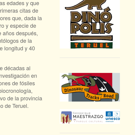
 las edades y que
rimeras citas de
ores que, dada la
ro y especie de
te años después,
ntólogos de la
e longitud y 40
te décadas al
investigación en
ones de fósiles
iocronología,
vo de la provincia
o de Teruel.