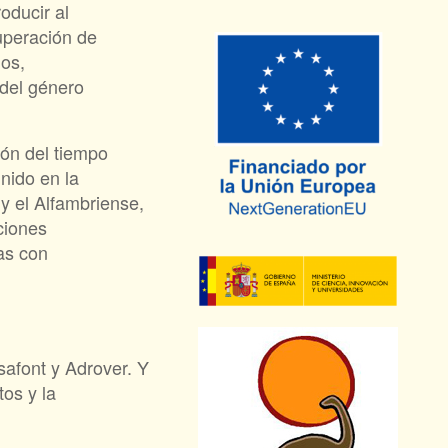
oducir al
uperación de
dos,
 del género
ión del tiempo
nido en la
 y el Alfambriense,
ciones
as con
afont y Adrover. Y
tos y la