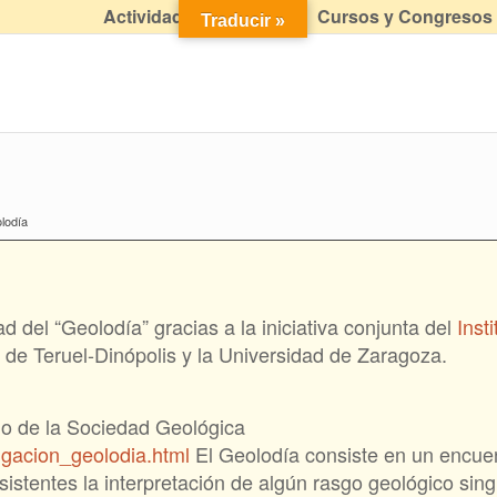
Actividades didácticas
Cursos y Congresos
Traducir »
lodía
d del “Geolodía” gracias a la iniciativa conjunta del
Inst
 de Teruel-Dinópolis y la Universidad de Zaragoza.
io de la Sociedad Geológica
lgacion_geolodia.html
El Geolodía consiste en un encuen
istentes la interpretación de algún rasgo geológico singu