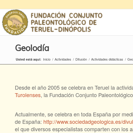
Geolodía
Inicio
/
Actividades
/
Difusión
/
Actividades didácticas
/
Geo
Usted está aquí:
Desde el año 2005 se celebra en Teruel la activida
Turolenses
, la Fundación Conjunto Paleontológico
Actualmente, se celebra en toda España por med
de España:
http://www.sociedadgeologica.es/divu
el que diversos especialistas comparten con los as