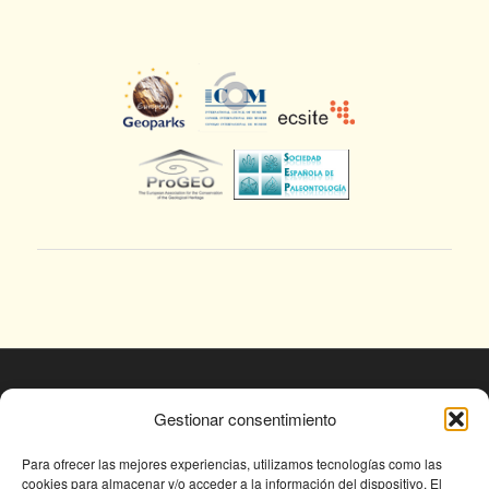
© Fundación Conjunto Paleontológico de Teruel
Gestionar consentimiento
- Dinópolis 2025
Avda. Sagunto s/n, 44002 TERUEL,
Para ofrecer las mejores experiencias, utilizamos tecnologías como las
cookies para almacenar y/o acceder a la información del dispositivo. El