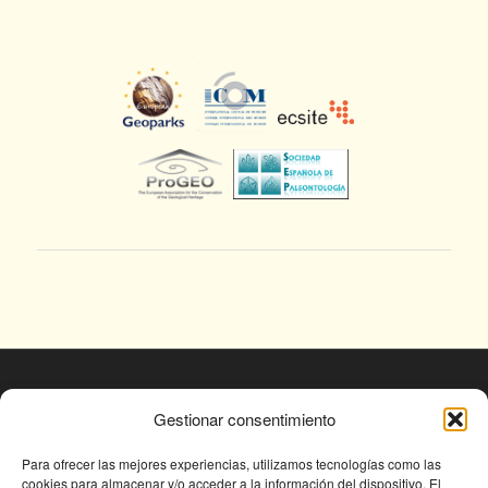
© Fundación Conjunto Paleontológico de Teruel
Gestionar consentimiento
- Dinópolis 2025
Avda. Sagunto s/n, 44002 TERUEL,
Para ofrecer las mejores experiencias, utilizamos tecnologías como las
cookies para almacenar y/o acceder a la información del dispositivo. El