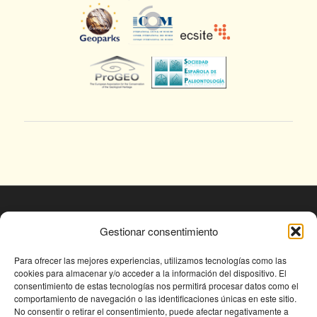
© Fundación Conjunto Paleontológico de Teruel
Gestionar consentimiento
- Dinópolis 2025
Avda. Sagunto s/n, 44002 TERUEL,
Para ofrecer las mejores experiencias, utilizamos tecnologías como las
cookies para almacenar y/o acceder a la información del dispositivo. El
Tlf: +34 978 61 76 30, email:
consentimiento de estas tecnologías nos permitirá procesar datos como el
fundapolis@fundaciondinopolis.org
comportamiento de navegación o las identificaciones únicas en este sitio.
No consentir o retirar el consentimiento, puede afectar negativamente a