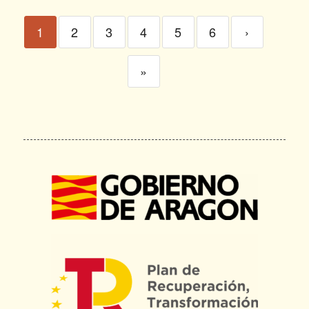
1
2
3
4
5
6
›
»