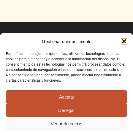
© Fundación Conjunto Paleontológico de Teruel
Gestionar consentimiento
- Dinópolis 2025
Avda. Sagunto s/n, 44002 TERUEL,
Para ofrecer las mejores experiencias, utilizamos tecnologías como las
cookies para almacenar y/o acceder a la información del dispositivo. El
Tlf: +34 978 61 76 30, email:
consentimiento de estas tecnologías nos permitirá procesar datos como el
fundapolis@fundaciondinopolis.org
comportamiento de navegación o las identificaciones únicas en este sitio.
No consentir o retirar el consentimiento, puede afectar negativamente a
ciertas características y funciones.
Aceptar
Denegar
Condiciones de uso
Política de privacidad
Política de cookies
Ver preferencias