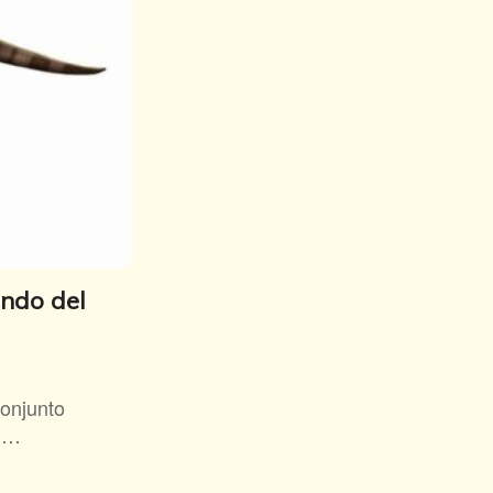
undo del
Conjunto
un…