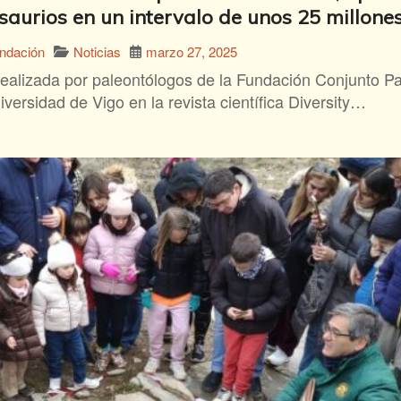
aurios en un intervalo de unos 25 millones
Noticias
marzo 27, 2025
undación
realizada por paleontólogos de la Fundación Conjunto Pa
iversidad de Vigo en la revista científica Diversity…