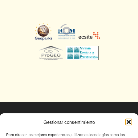
© Fundación Conjunto Paleontológico de Teruel
Gestionar consentimiento
- Dinópolis 2025
Avda. Sagunto s/n, 44002 TERUEL,
Para ofrecer las mejores experiencias, utilizamos tecnologías como las