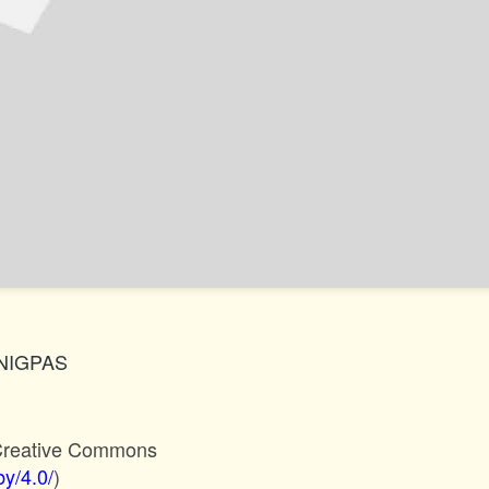
© NIGPAS
 Creative Commons
by/4.0/
)