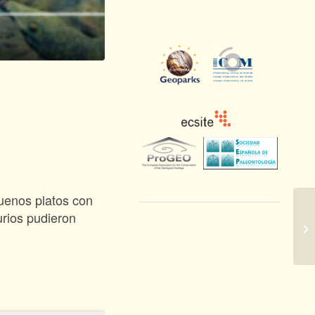
buenos platos con
rios pudieron