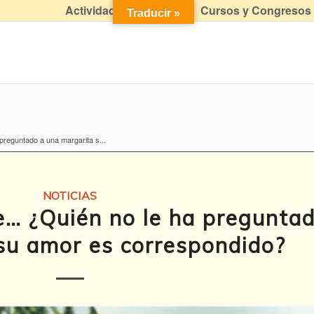
Actividades didácticas
Cursos y Congresos
Traducir »
preguntado a una margarita s...
NOTICIAS
e… ¿Quién no le ha pregunta
 su amor es correspondido?