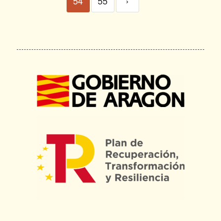
54
55
›