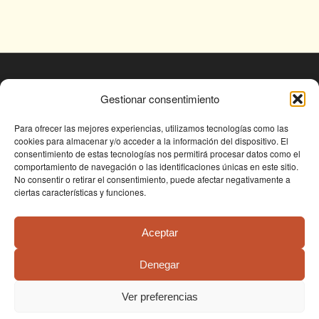
© Fundación Conjunto Paleontológico de Teruel
Gestionar consentimiento
- Dinópolis 2025
Avda. Sagunto s/n, 44002 TERUEL,
Para ofrecer las mejores experiencias, utilizamos tecnologías como las
cookies para almacenar y/o acceder a la información del dispositivo. El
Tlf: +34 978 61 76 30, email:
consentimiento de estas tecnologías nos permitirá procesar datos como el
fundapolis@fundaciondinopolis.org
comportamiento de navegación o las identificaciones únicas en este sitio.
No consentir o retirar el consentimiento, puede afectar negativamente a
ciertas características y funciones.
Aceptar
Denegar
Condiciones de uso
Política de privacidad
Política de cookies
Ver preferencias