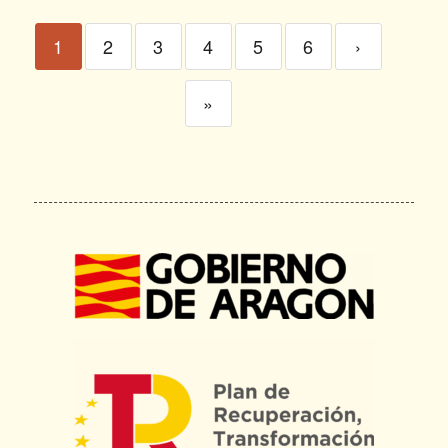
1
2
3
4
5
6
›
»