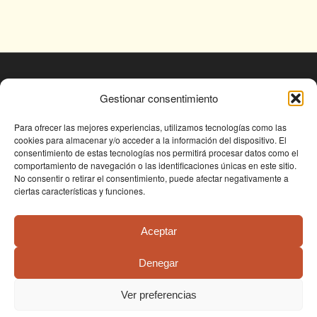
© Fundación Conjunto Paleontológico de Teruel
Gestionar consentimiento
- Dinópolis 2025
Avda. Sagunto s/n, 44002 TERUEL,
Para ofrecer las mejores experiencias, utilizamos tecnologías como las
cookies para almacenar y/o acceder a la información del dispositivo. El
Tlf: +34 978 61 76 30, email:
consentimiento de estas tecnologías nos permitirá procesar datos como el
fundapolis@fundaciondinopolis.org
comportamiento de navegación o las identificaciones únicas en este sitio.
No consentir o retirar el consentimiento, puede afectar negativamente a
ciertas características y funciones.
Aceptar
Denegar
Condiciones de uso
Política de privacidad
Política de cookies
Ver preferencias