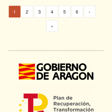
1
2
3
4
5
6
›
»