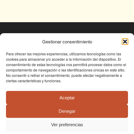
© Fundación Conjunto Paleontológico de Teruel
Gestionar consentimiento
- Dinópolis 2025
Avda. Sagunto s/n, 44002 TERUEL,
Para ofrecer las mejores experiencias, utilizamos tecnologías como las
cookies para almacenar y/o acceder a la información del dispositivo. El
Tlf: +34 978 61 76 30, email:
consentimiento de estas tecnologías nos permitirá procesar datos como el
fundapolis@fundaciondinopolis.org
comportamiento de navegación o las identificaciones únicas en este sitio.
No consentir o retirar el consentimiento, puede afectar negativamente a
ciertas características y funciones.
Aceptar
Denegar
Condiciones de uso
Política de privacidad
Política de cookies
Ver preferencias