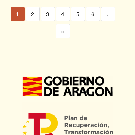
1
2
3
4
5
6
›
»