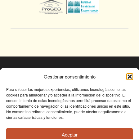
© Fundación Conjunto Paleontológico de Teruel
Gestionar consentimiento
- Dinópolis 2025
Avda. Sagunto s/n, 44002 TERUEL,
Para ofrecer las mejores experiencias, utilizamos tecnologías como las
cookies para almacenar y/o acceder a la información del dispositivo. El
Tlf: +34 978 61 76 30, email:
consentimiento de estas tecnologías nos permitirá procesar datos como el
fundapolis@fundaciondinopolis.org
comportamiento de navegación o las identificaciones únicas en este sitio.
No consentir o retirar el consentimiento, puede afectar negativamente a
ciertas características y funciones.
Aceptar