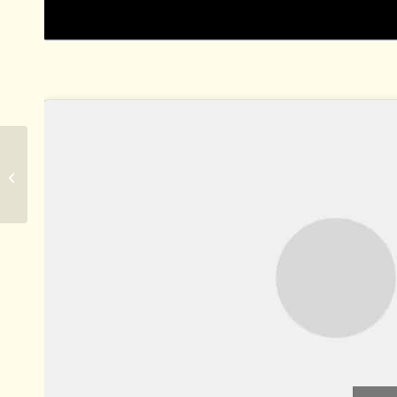
¿Alguna vez te
preguntaste cuál es el
origen de la palabra
dinosaurio?