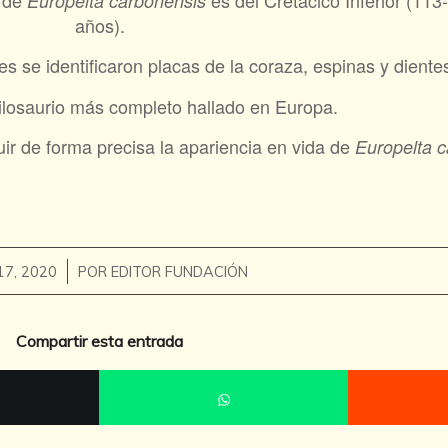
s de
es del Cretácico Inferior (113
Europelta carbonensis
años).
es se identificaron placas de la coraza, espinas y diente
uilosaurio más completo hallado en Europa.
uir de forma precisa la apariencia en vida de
Europelta 
/
17, 2020
POR
EDITOR FUNDACIÓN
Compartir esta entrada