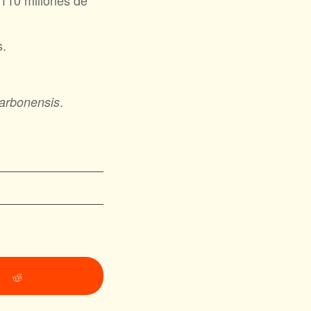
-110 millones de
s.
.
carbonensis