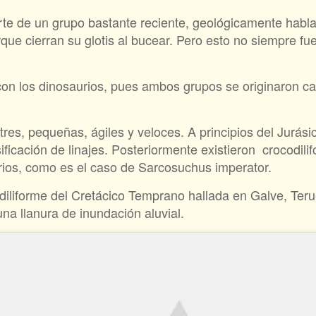
rte de un grupo bastante reciente, geológicamente habl
que cierran su glotis al bucear. Pero esto no siempre fu
on los dinosaurios, pues ambos grupos se originaron ca
es, pequeñas, ágiles y veloces. A principios del Jurásico,
ficación de linajes. Posteriormente existieron crocodil
rios, como es el caso de Sarcosuchus imperator.
liforme del Cretácico Temprano hallada en Galve, Terue
na llanura de inundación aluvial.