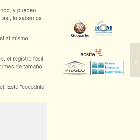
ando, y pueden
e así, lo sabemos
si al mismo
 el registro fósil
iformes de tamaño
l. Este “cocodrilo”