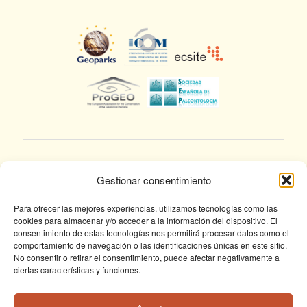
Gestionar consentimiento
Para ofrecer las mejores experiencias, utilizamos tecnologías como las
cookies para almacenar y/o acceder a la información del dispositivo. El
consentimiento de estas tecnologías nos permitirá procesar datos como el
© Fundación Conjunto Paleontológico de Teruel
comportamiento de navegación o las identificaciones únicas en este sitio.
- Dinópolis 2025
No consentir o retirar el consentimiento, puede afectar negativamente a
ciertas características y funciones.
Avda. Sagunto s/n, 44002 TERUEL,
Tlf: +34 978 61 76 30, email: