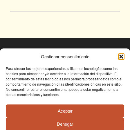
© Fundación Conjunto Paleontológico de Teruel
Gestionar consentimiento
- Dinópolis 2025
Avda. Sagunto s/n, 44002 TERUEL,
Para ofrecer las mejores experiencias, utilizamos tecnologías como las
cookies para almacenar y/o acceder a la información del dispositivo. El
Tlf: +34 978 61 76 30, email:
consentimiento de estas tecnologías nos permitirá procesar datos como el
fundapolis@fundaciondinopolis.org
comportamiento de navegación o las identificaciones únicas en este sitio.
No consentir o retirar el consentimiento, puede afectar negativamente a
ciertas características y funciones.
Aceptar
Denegar
Condiciones de uso
Política de privacidad
Política de cookies