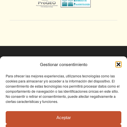
© Fundación Conjunto Paleontológico de Teruel
Gestionar consentimiento
- Dinópolis 2025
Avda. Sagunto s/n, 44002 TERUEL,
Para ofrecer las mejores experiencias, utilizamos tecnologías como las
cookies para almacenar y/o acceder a la información del dispositivo. El
Tlf: +34 978 61 76 30, email:
consentimiento de estas tecnologías nos permitirá procesar datos como el
fundapolis@fundaciondinopolis.org
comportamiento de navegación o las identificaciones únicas en este sitio.
No consentir o retirar el consentimiento, puede afectar negativamente a
ciertas características y funciones.
Aceptar