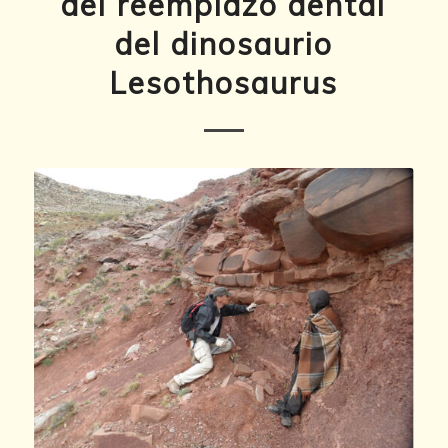
del reemplazo dental
del dinosaurio
Lesothosaurus