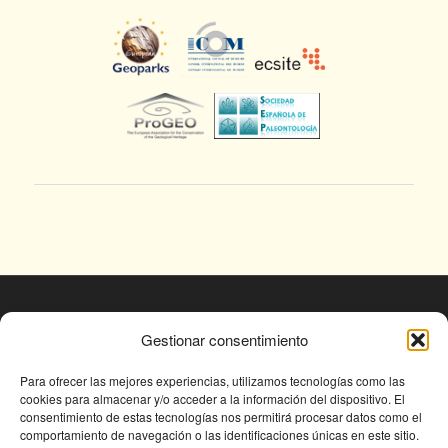
© Fundación Conjunto Paleontológico de Teruel
Gestionar consentimiento
- Dinópolis 2025
Avda. Sagunto s/n, 44002 TERUEL,
Para ofrecer las mejores experiencias, utilizamos tecnologías como las
cookies para almacenar y/o acceder a la información del dispositivo. El
Tlf: +34 978 61 76 30, email:
consentimiento de estas tecnologías nos permitirá procesar datos como el
fundapolis@fundaciondinopolis.org
comportamiento de navegación o las identificaciones únicas en este sitio.