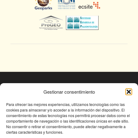
© Fundación Conjunto Paleontológico de Teruel
Gestionar consentimiento
- Dinópolis 2025
Avda. Sagunto s/n, 44002 TERUEL,
Para ofrecer las mejores experiencias, utilizamos tecnologías como las
cookies para almacenar y/o acceder a la información del dispositivo. El
Tlf: +34 978 61 76 30, email:
consentimiento de estas tecnologías nos permitirá procesar datos como el
fundapolis@fundaciondinopolis.org
comportamiento de navegación o las identificaciones únicas en este sitio.
No consentir o retirar el consentimiento, puede afectar negativamente a
ciertas características y funciones.