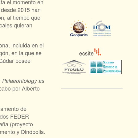
sta el momento en
as desde 2015 han
n, al tiempo que
ocales quieran
na, incluida en el
gón, en la que se
e Gúdar posee
: Palaeontology as
 cabo por Alberto
rtamento de
ondos FEDER
ña (proyecto
mento y Dinópolis.