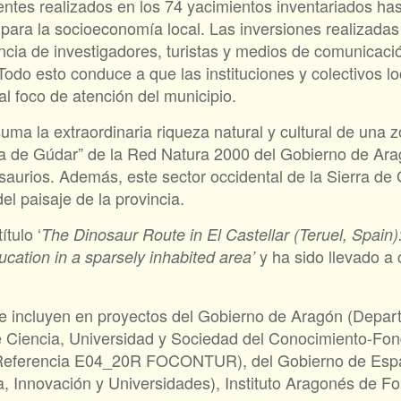
entes realizados en los 74 yacimientos inventariados ha
l para la socioeconomía local. Las inversiones realizad
cia de investigadores, turistas y medios de comunicació
Todo esto conduce a que las instituciones y colectivos l
al foco de atención del municipio.
ma la extraordinaria riqueza natural y cultural de una zo
ra de Gúdar” de la Red Natura 2000 del Gobierno de Ara
saurios. Además, este sector occidental de la Sierra d
l paisaje de la provincia.
ítulo ‘
The Dinosaur Route in El Castellar (Teruel, Spain)
y ha sido llevado a
ducation in a sparsely inhabited area’
 se incluyen en proyectos del Gobierno de Aragón (Depa
e Ciencia, Universidad y Sociedad del Conocimiento-F
Referencia E04_20R FOCONTUR), del Gobierno de Espa
 Innovación y Universidades), Instituto Aragonés de Fo