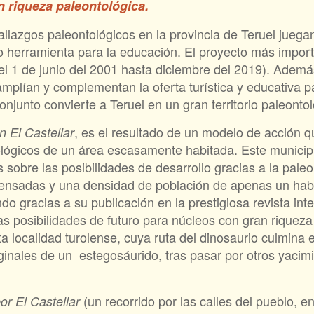
 riqueza paleontológica.
hallazgos paleontológicos en la provincia de Teruel juega
omo herramienta para la educación. El proyecto más impor
el 1 de junio del 2001 hasta diciembre del 2019). Ademá
amplían y complementan la oferta turística y educativa p
onjunto convierte a Teruel en un gran territorio paleontol
, es el resultado de un modelo de acción 
n El Castellar
tológicos de un área escasamente habitada. Este municipi
 sobre las posibilidades de desarrollo gracias a la pale
 censadas y una densidad de población de apenas un hab
o gracias a su publicación en la prestigiosa revista int
 posibilidades de futuro para núcleos con gran riqueza
ta localidad turolense, cuya ruta del dinosaurio culmina
ginales de un estegosáurido, tras pasar por otros yacim
(un recorrido por las calles del pueblo, e
r El Castellar