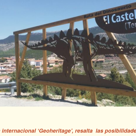
 internacional ‘Geoheritage’, resalta
l
as posibilidad