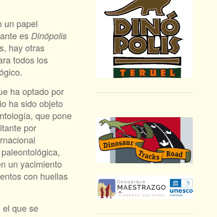
n un papel
tante es
Dinópolis
s, hay otras
ara todos los
ógico.
que ha optado por
o ha sido objeto
ontología, que pone
itante por
ernacional
 paleontológica,
 en un yacimiento
ientos con huellas
n el que se