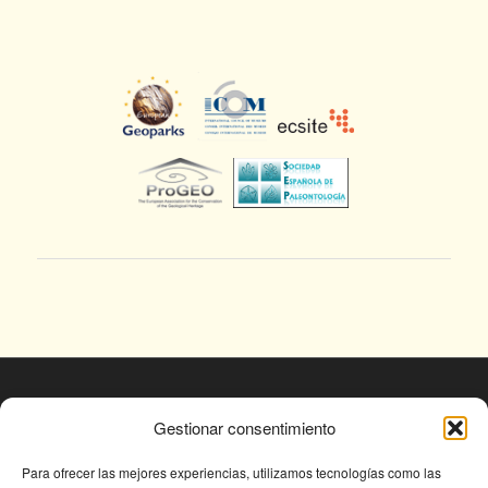
© Fundación Conjunto Paleontológico de Teruel
Gestionar consentimiento
- Dinópolis 2025
Avda. Sagunto s/n, 44002 TERUEL,
Para ofrecer las mejores experiencias, utilizamos tecnologías como las