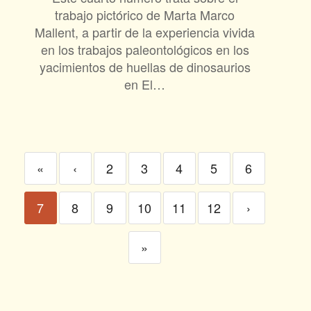
trabajo pictórico de Marta Marco
Mallent, a partir de la experiencia vivida
en los trabajos paleontológicos en los
yacimientos de huellas de dinosaurios
en El…
«
‹
2
3
4
5
6
7
8
9
10
11
12
›
»