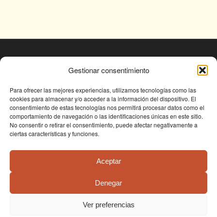
© Fundación Conjunto Paleontológico de Teruel
Gestionar consentimiento
- Dinópolis 2025
Avda. Sagunto s/n, 44002 TERUEL,
Para ofrecer las mejores experiencias, utilizamos tecnologías como las
cookies para almacenar y/o acceder a la información del dispositivo. El
Tlf: +34 978 61 76 30, email:
consentimiento de estas tecnologías nos permitirá procesar datos como el
fundapolis@fundaciondinopolis.org
comportamiento de navegación o las identificaciones únicas en este sitio.
No consentir o retirar el consentimiento, puede afectar negativamente a
ciertas características y funciones.
Aceptar
Denegar
Condiciones de uso
Política de privacidad
Política de cookies
Ver preferencias