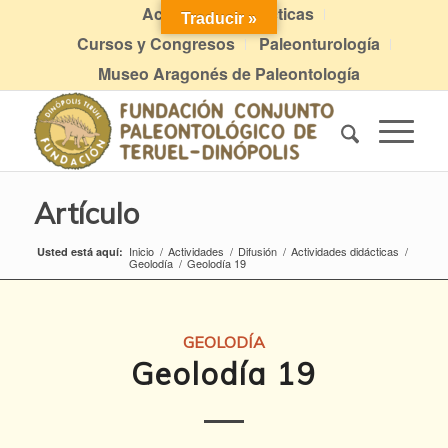
Actividades didácticas
Traducir »
Cursos y Congresos
Paleonturología
Museo Aragonés de Paleontología
Artículo
Inicio
/
Actividades
/
Difusión
/
Actividades didácticas
/
Usted está aquí:
Geolodía
/
Geolodía 19
GEOLODÍA
Geolodía 19