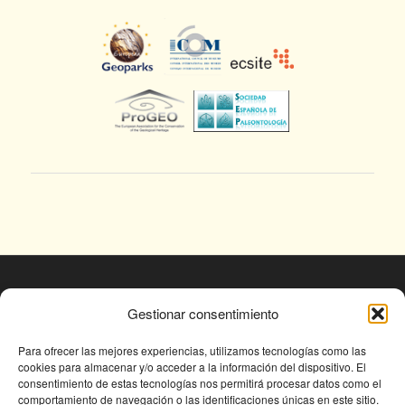
© Fundación Conjunto Paleontológico de Teruel
Gestionar consentimiento
- Dinópolis 2025
Avda. Sagunto s/n, 44002 TERUEL,
Para ofrecer las mejores experiencias, utilizamos tecnologías como las
cookies para almacenar y/o acceder a la información del dispositivo. El
Tlf: +34 978 61 76 30, email:
consentimiento de estas tecnologías nos permitirá procesar datos como el
fundapolis@fundaciondinopolis.org
comportamiento de navegación o las identificaciones únicas en este sitio.