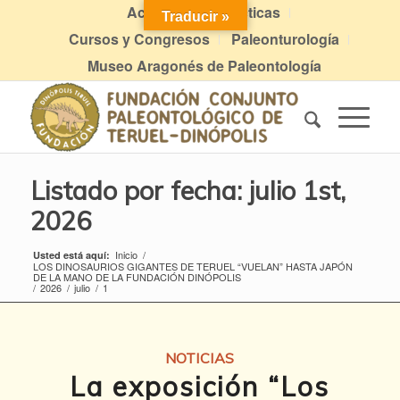
Actividades didácticas
Traducir »
Cursos y Congresos
Paleonturología
Museo Aragonés de Paleontología
Listado por fecha: julio 1st,
2026
Inicio
/
Usted está aquí:
LOS DINOSAURIOS GIGANTES DE TERUEL “VUELAN” HASTA JAPÓN
DE LA MANO DE LA FUNDACIÓN DINÓPOLIS
/
2026
/
julio
/
1
NOTICIAS
La exposición “Los