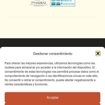
© Fundación Conjunto Paleontológico de Teruel
Gestionar consentimiento
- Dinópolis 2025
Avda. Sagunto s/n, 44002 TERUEL,
Para ofrecer las mejores experiencias, utilizamos tecnologías como las
cookies para almacenar y/o acceder a la información del dispositivo. El
Tlf: +34 978 61 76 30, email:
consentimiento de estas tecnologías nos permitirá procesar datos como el
fundapolis@fundaciondinopolis.org
comportamiento de navegación o las identificaciones únicas en este sitio.
No consentir o retirar el consentimiento, puede afectar negativamente a
ciertas características y funciones.
Aceptar